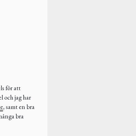
s för att
l och jag har
te
, samt en bra
 många bra