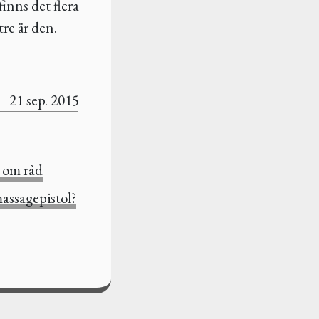
finns det flera
tre är den.
21 sep. 2015
a om råd
assagepistol?