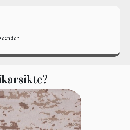
änseenden
ikarsikte?